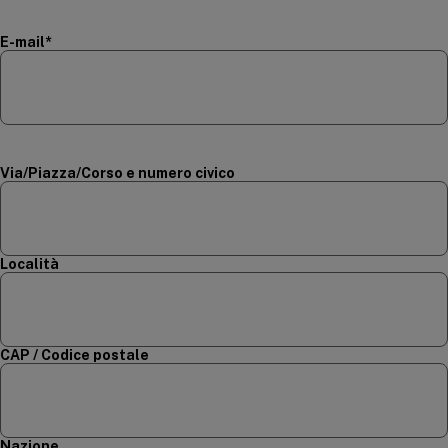
(required)
E-mail
*
Indirizzo
Via/Piazza/Corso e numero civico
Località
CAP / Codice postale
Nazione