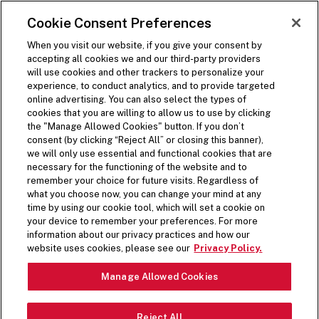
PASSA AL CONTENUTO PRINCIPALE
Visit the Five Guys homepage
Cookie Consent Preferences
ORDINA ORA
Apri navigazione sito
When you visit our website, if you give your consent by
accepting all cookies we and our third-party providers
will use cookies and other trackers to personalize your
experience, to conduct analytics, and to provide targeted
online advertising. You can also select the types of
cookies that you are willing to allow us to use by clicking
the "Manage Allowed Cookies" button. If you don’t
FRANCHISE WITH FIVE
consent (by clicking “Reject All” or closing this banner),
we will only use essential and functional cookies that are
GUYS
necessary for the functioning of the website and to
remember your choice for future visits. Regardless of
what you choose now, you can change your mind at any
time by using our cookie tool, which will set a cookie on
At Five Guys, we’re all about quality
your device to remember your preferences. For more
information about our privacy practices and how our
ingredients, unmatched freshness, and
website uses cookies, please see our
Privacy Policy.
creating a high-energy, unforgettable
Manage Allowed Cookies
experience. We’re looking for franchise
partners who share our passion for made-
Reject All