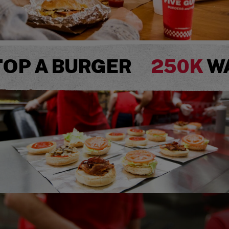
TOP A BURGER
250K
WA