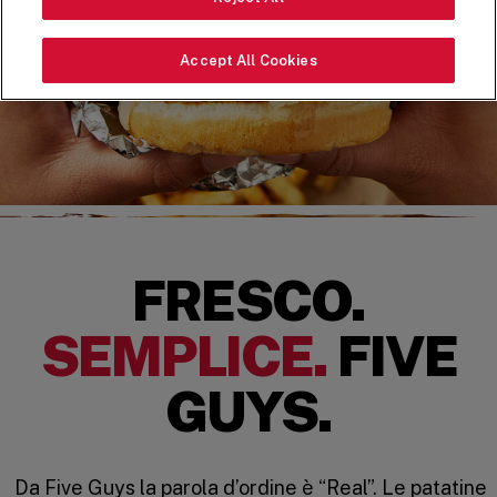
Accept All Cookies
FRESCO.
SEMPLICE.
FIVE
GUYS.
Da Five Guys la parola d’ordine è “Real”. Le patatine