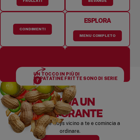
FRULLATI
BEVANDE
ESPLORA
CONDIMENTI
MENU COMPLETO
UN TOCCO IN PIÙ DI
15 CONDIMENTI GRATIS
CURIOSO DI
LE PATATINE FRITTE SONO DI SERIE
DA SCEGLIERE
LE NOSTRE ARACHIDI?
TROVA UN
RISTORANTE
Trova un Five Guys vicino a te e comincia a
ordinare.