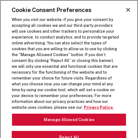
PASSA AL CONTENUTO PRINCIPALE
Visit the Five Guys homepage
Cookie Consent Preferences
ORDINA ORA
Apri navigazione sito
When you visit our website, if you give your consent by
accepting all cookies we and our third-party providers
will use cookies and other trackers to personalize your
experience, to conduct analytics, and to provide targeted
online advertising. You can also select the types of
cookies that you are willing to allow us to use by clicking
the "Manage Allowed Cookies" button. If you don’t
consent (by clicking “Reject All” or closing this banner),
we will only use essential and functional cookies that are
necessary for the functioning of the website and to
remember your choice for future visits. Regardless of
what you choose now, you can change your mind at any
time by using our cookie tool, which will set a cookie on
your device to remember your preferences. For more
information about our privacy practices and how our
website uses cookies, please see our
Privacy Policy.
Manage Allowed Cookies
Reject All