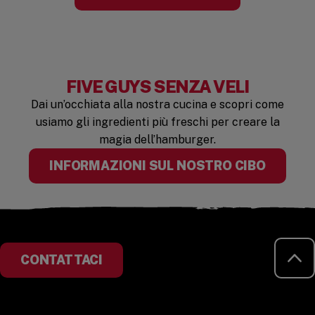
FIVE GUYS SENZA VELI
Dai un’occhiata alla nostra cucina e scopri come
usiamo gli ingredienti più freschi per creare la
magia dell’hamburger.
INFORMAZIONI SUL NOSTRO CIBO
TO
CONTATTACI