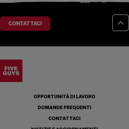
TO
CONTATTACI
Visit the Five Guys homepage
OPPORTUNITÀ DI LAVORO
DOMANDE FREQUENTI
CONTATTACI