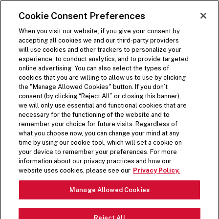
PASSA AL CONTENUTO PRINCIPALE
Visit the Five Guys homepage
Cookie Consent Preferences
ORDINA ORA
Apri navigazione sito
When you visit our website, if you give your consent by
accepting all cookies we and our third-party providers
will use cookies and other trackers to personalize your
experience, to conduct analytics, and to provide targeted
online advertising. You can also select the types of
cookies that you are willing to allow us to use by clicking
the "Manage Allowed Cookies" button. If you don’t
SUPPORT HUB
consent (by clicking “Reject All” or closing this banner),
we will only use essential and functional cookies that are
necessary for the functioning of the website and to
remember your choice for future visits. Regardless of
This is your one-stop spot for Five Guys
what you choose now, you can change your mind at any
time by using our cookie tool, which will set a cookie on
updates and customer support.
your device to remember your preferences. For more
information about our privacy practices and how our
website uses cookies, please see our
Privacy Policy.
Manage Allowed Cookies
Reject All